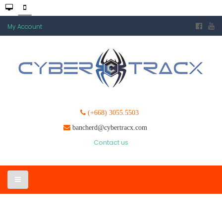
My Account
(+668) 3055.5503
bancherd@cybertracx.com
Contact us