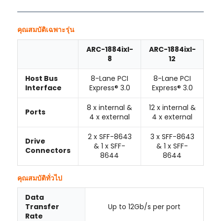
คุณสมบัติเฉพาะรุ่น
ARC-1884ixl-
ARC-1884ixl-
8
12
Host Bus
8-Lane PCI
8-Lane PCI
Interface
Express® 3.0
Express® 3.0
8 x internal &
12 x internal &
Ports
4 x external
4 x external
2 x SFF-8643
3 x SFF-8643
Drive
& 1 x SFF-
& 1 x SFF-
Connectors
8644
8644
คุณสมบัติทั่วไป
Data
Up to 12Gb/s per port
Transfer
Rate