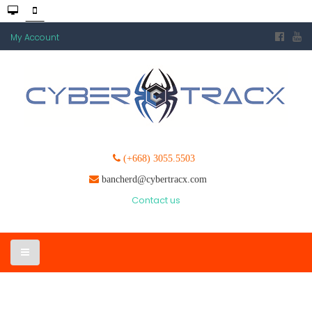
My Account
(+668) 3055.5503
bancherd@cybertracx.com
Contact us