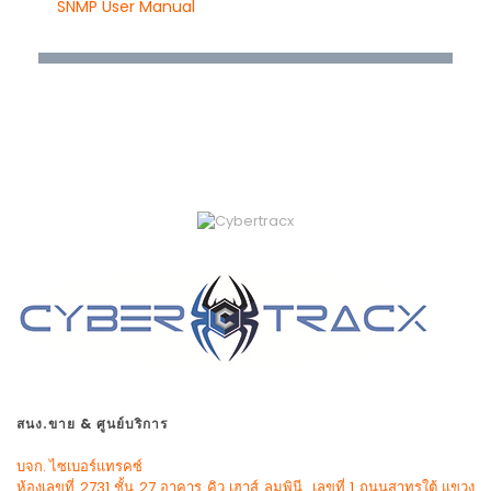
SNMP User Manual
สนง.ขาย & ศูนย์บริการ
บจก. ไซเบอร์แทรคซ์
ห้องเลขที่ 2731 ชั้น 27 อาคาร คิว เฮาส์ ลุมพินี เลขที่ 1 ถนนสาทรใต้ แขวง