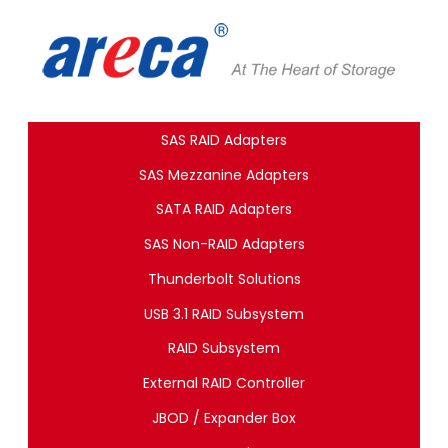
SAS RAID Adapters
SAS Mezzanine Adapters
SATA RAID Adapters
SAS Non-RAID Adapters
Thunderbolt Solutions
USB 3.1 RAID Subsystem
RAID Subsystem
External RAID Controller
JBOD / Expander Box