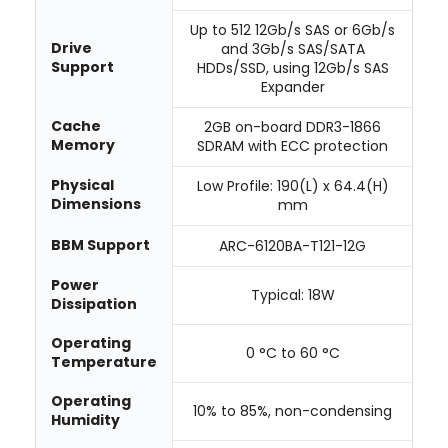
Up to 512 12Gb/s SAS or 6Gb/s
Drive
and 3Gb/s SAS/SATA
Support
HDDs/SSD, using 12Gb/s SAS
Expander
Cache
2GB on-board DDR3-1866
Memory
SDRAM with ECC protection
Physical
Low Profile: 190(L) x 64.4(H)
Dimensions
mm
BBM Support
ARC-6120BA-T121-12G
Power
Typical: 18W
Dissipation
Operating
0 °C to 60 °C
Temperature
Operating
10% to 85%, non-condensing
Humidity