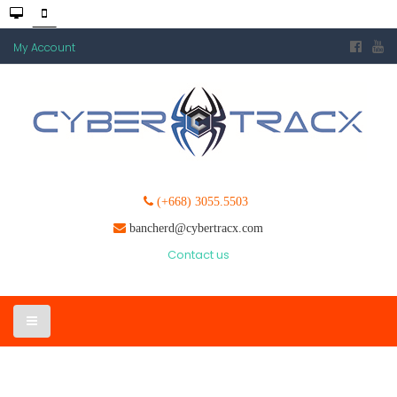
My Account
(+668) 3055.5503
bancherd@cybertracx.com
Contact us