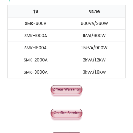
รุ่น
ขนาด
SMK-600A
600VA/360W
SMK-1000A
1kVA/600W
SMK-1500A
1.5kVA/900W
SMK-2000A
2kVA/1.2KW
SMK-3000A
3kVA/1.8KW