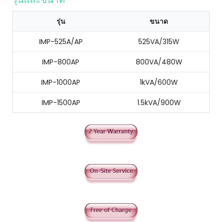
รุ่น
ขนาด
IMP-525A/AP
525VA/315W
IMP-800AP
800VA/480W
IMP-1000AP
1kVA/600W
IMP-1500AP
1.5kVA/900W