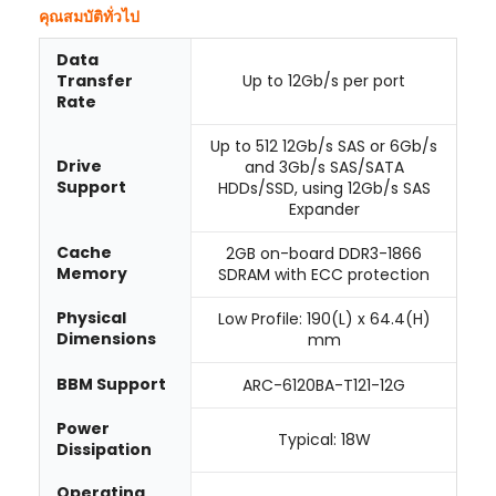
คุณสมบัติทั่วไป
Data
Up to 12Gb/s per port
Transfer
Rate
Up to 512 12Gb/s SAS or 6Gb/s
Drive
and 3Gb/s SAS/SATA
Support
HDDs/SSD, using 12Gb/s SAS
Expander
Cache
2GB on-board DDR3-1866
Memory
SDRAM with ECC protection
Physical
Low Profile: 190(L) x 64.4(H)
Dimensions
mm
BBM Support
ARC-6120BA-T121-12G
Power
Typical: 18W
Dissipation
Operating