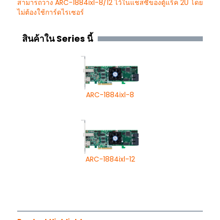
สามารถวาง ARC-1884ixl-8/12 ไว้ในแชสซีของตู้แร็ค 2U โดย
ไม่ต้องใช้การ์ดไรเซอร์
สินค้าใน Series นี้
ARC-1884ixl-8
ARC-1884ixl-12