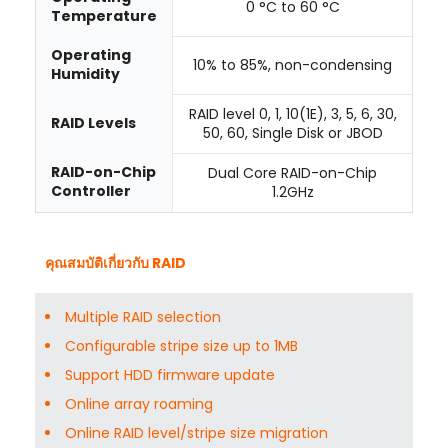
0 °C to 60 °C
Temperature
Operating
10% to 85%, non-condensing
Humidity
RAID level 0, 1, 10(1E), 3, 5, 6, 30,
RAID Levels
50, 60, Single Disk or JBOD
RAID-on-Chip
Dual Core RAID-on-Chip
Controller
1.2GHz
คุณสมบัติเกี่ยวกับ RAID
Multiple RAID selection
Configurable stripe size up to 1MB
Support HDD firmware update
Online array roaming
Online RAID level/stripe size migration