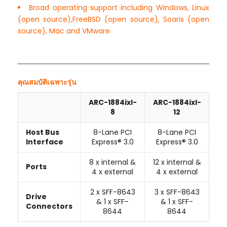
Broad operating support including Windows, Linux
(open source),FreeBSD (open source), Soaris (open
source), Mac and VMware
คุณสมบัติเฉพาะรุ่น
ARC-1884ixl-
ARC-1884ixl-
8
12
Host Bus
8-Lane PCI
8-Lane PCI
Interface
Express® 3.0
Express® 3.0
8 x internal &
12 x internal &
Ports
4 x external
4 x external
2 x SFF-8643
3 x SFF-8643
Drive
& 1 x SFF-
& 1 x SFF-
Connectors
8644
8644