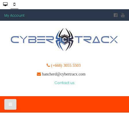
My Account
(+668) 3055.5503
bancherd@cybertracx.com
Contact us