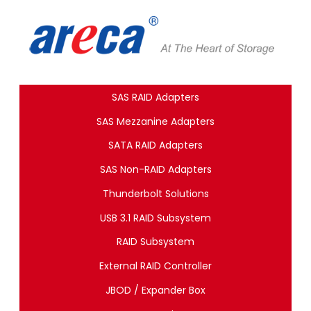
SAS RAID Adapters
SAS Mezzanine Adapters
SATA RAID Adapters
SAS Non-RAID Adapters
Thunderbolt Solutions
USB 3.1 RAID Subsystem
RAID Subsystem
External RAID Controller
JBOD / Expander Box